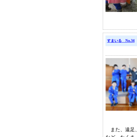
すまいる No.34
また、遠足、