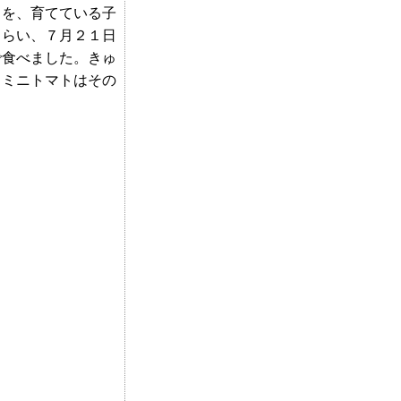
トを、育てている子
もらい、７月２１日
で食べました。きゅ
、ミニトマトはその