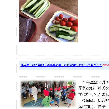
３年生 校外学習（四季菜の郷・杜氏の郷）に行ってきました
NEW
３年生は７月１
季菜の郷・杜氏
学に行ってきま
今回は、総合的
習に加え、国語