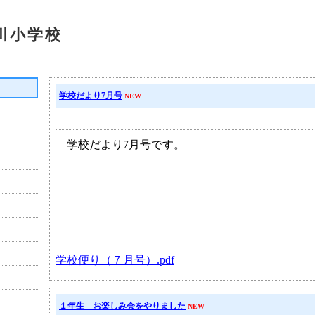
川小学校
学校だより7月号
NEW
学校だより7月号です。
学校便り（７月号）.pdf
１年生 お楽しみ会をやりました
NEW