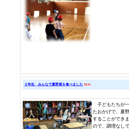
２年生 みんなで夏野菜を食べました
NEW
子どもたちが一
たおかげで、夏
することができ
ので、調理なし